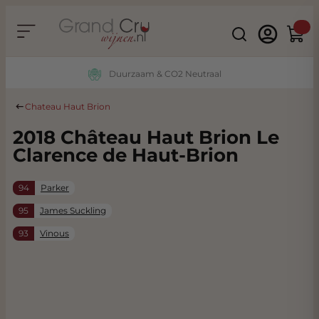
Ga naar de inhoud
Search
Winke
Duurzaam & CO2 Neutraal
Chateau Haut Brion
2018 Château Haut Brion Le
Clarence de Haut-Brion
94
Parker
95
James Suckling
93
Vinous