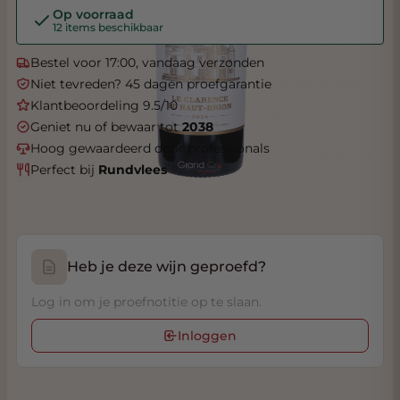
Op voorraad
12 items beschikbaar
Bestel voor 17:00, vandaag verzonden
Niet tevreden? 45 dagen proefgarantie
Klantbeoordeling 9.5/10
Geniet nu of bewaar tot
2038
Hoog gewaardeerd door professionals
Perfect bij
Rundvlees
Heb je deze wijn geproefd?
Log in om je proefnotitie op te slaan.
Inloggen