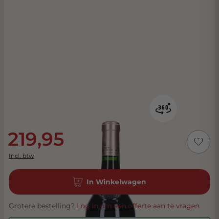
219,95
Incl. btw
In Winkelwagen
Grotere bestelling?
Log in om een offerte aan te vragen