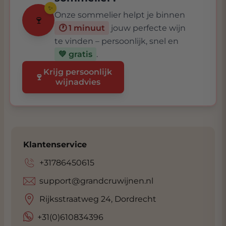
✨
Onze sommelier helpt je binnen
🍷
🕐 1 minuut
jouw perfecte wijn
te vinden – persoonlijk, snel en
💚 gratis
.
Krijg persoonlijk
🍷
wijnadvies
Klantenservice
+31786450615
support@grandcruwijnen.nl
Rijksstraatweg 24, Dordrecht
+31(0)610834396