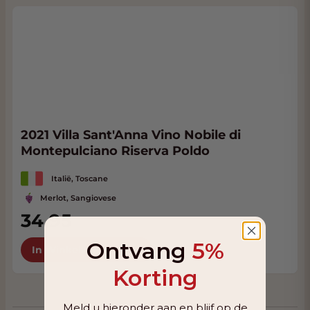
2021 Villa Sant'Anna Vino Nobile di
Montepulciano Riserva Poldo
Italië, Toscane
Merlot, Sangiovese
34,95
Ontvang
5%
In Winkelwagen
Korting
Meld u hieronder aan en blijf op de