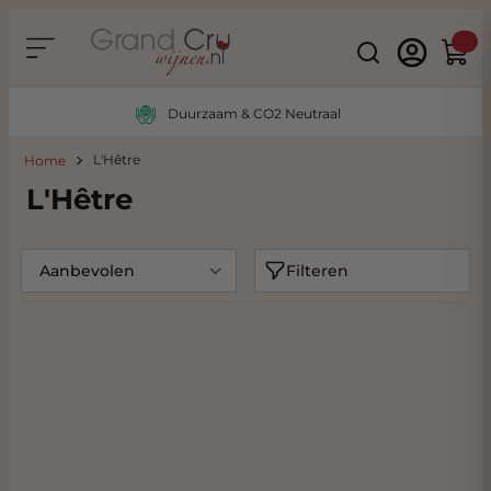
Ga naar de inhoud
Search
Winke
Duurzaam & CO2 Neutraal
L'Hêtre
Home
L'Hêtre
Filteren