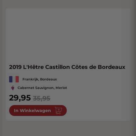
2019 L'Hêtre Castillon Côtes de Bordeaux
Frankrijk, Bordeaux
Cabernet Sauvignon, Merlot
Special Price
29,95
35,95
In Winkelwagen