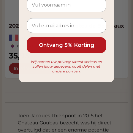
2020 L'Hêtre Castillon Côtes de Bordeaux
Frankrijk, Bordeaux
Ontvang 5% Korting
Cabernet Sauvignon, Merlot
35,95
Wij nemen uw privacy uiterst serieus en
zullen jouw gegevens nooit delen met
In Winkelwagen
andere partijen.
Toen Jacques Thienpont in 2015 het
Chateau Goubau bezocht was hij direct
overtuigd dat er een enorme potentie