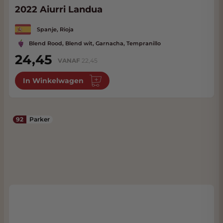
2022 Aiurri Landua
Spanje, Rioja
Blend Rood, Blend wit, Garnacha, Tempranillo
24,45
VANAF
22,45
In Winkelwagen
92
Parker