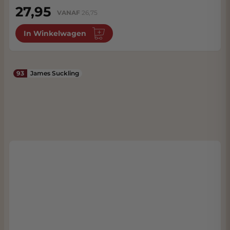
27,95
VANAF
26,75
In Winkelwagen
93
James Suckling