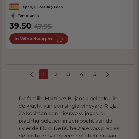
Spanje, Castilla y Leon
Tempranillo
Special Price
39,50
47,95
In Winkelwagen
1
2
3
4
5
U lees momenteel pagina
Pagina
Pagina
Pagina
Pagina
De familie Martínez Bujanda geloofde in
de kracht van een single-vineyard-Rioja.
Ze kochten een nieuwe wijngaard,
prachtig gelegen in een bocht van de
rivier de Ebro. De 80 hectare was precies
de juiste omvang voor het stichten van