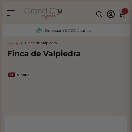
Ga naar de inhoud
Search
Winke
Duurzaam & CO2 Neutraal
Finca de Valpiedra
Home
Finca de Valpiedra
91
Vinous