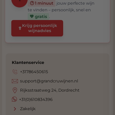
🕐 1 minuut
jouw perfecte wijn
te vinden – persoonlijk, snel en
💚 gratis
.
Krijg persoonlijk
🍷
wijnadvies
Klantenservice
+31786450615
support@grandcruwijnen.nl
Rijksstraatweg 24, Dordrecht
+31(0)610834396
Zakelijk