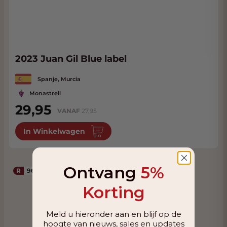
2023 Juan Gil Blue label
Spanje, Murcia
Monastrell
29,95
VANAF
27,95
In Winkelwagen
Ontvang
5%
R
96/100
Korting
Meld u hieronder aan en blijf op de
hoogte van nieuws, sales en updates