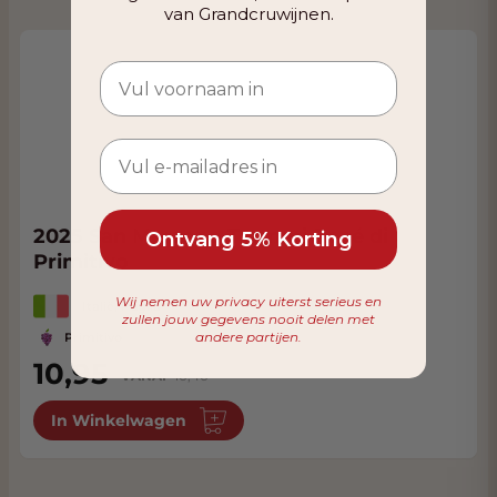
van Grandcruwijnen.
2025 San Marzano Tramari Rosé di
Ontvang 5% Korting
Primitivo
Wij nemen uw privacy uiterst serieus en
Italië, Puglia
zullen jouw gegevens nooit delen met
andere partijen.
Primitivo
10,95
VANAF
10,40
In Winkelwagen