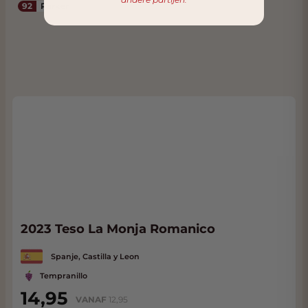
92
Parker
2023 Teso La Monja Romanico
Spanje, Castilla y Leon
Tempranillo
14,95
VANAF
12,95