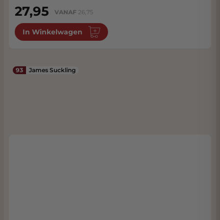
27,95
VANAF
26,75
In Winkelwagen
93
James Suckling