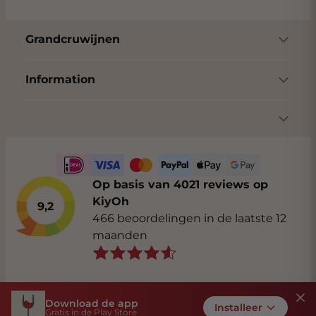
Grandcruwijnen
Information
Op basis van 4021 reviews op
KiyOh
9,2
466 beoordelingen in de laatste 12
maanden
Download de app
Algemene voorwaarden
Privacybeleid
Installeer
Gratis in de Play Store