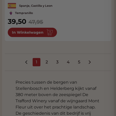
Spanje, Castilla y Leon
Tempranillo
Special Price
39,50
47,95
In Winkelwagen
1
2
3
4
5
U lees momenteel pagina
Pagina
Pagina
Pagina
Pagina
Precies tussen de bergen van
Stellenbosch en Helderberg kijkt vanaf
380 meter boven de zeespiegel De
Trafford Winery vanaf de wijngaard Mont
Fleur uit over het prachtige landschap.
De geschiedenis van dit bedrijf is vrij