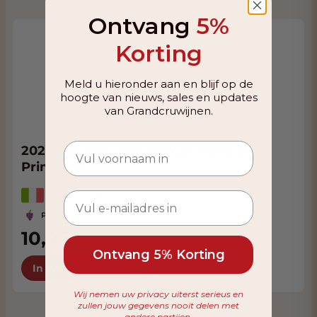
Ontvang
5%
Korting
Meld u hieronder aan en blijf op de
hoogte van nieuws, sales en updates
van Grandcruwijnen.
2025 San Marzano Tramari Rosé di
Primitivo
Italië, Puglia
Primitivo
10,95
VANAF
10,40
Ontvang 5% Korting
In Winkelwagen
Wij nemen uw privacy uiterst serieus en
zullen jouw gegevens nooit delen met
andere partijen.