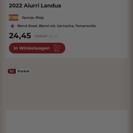
2022 Aiurri Landua
Spanje, Rioja
Blend Rood, Blend wit, Garnacha, Tempranillo
24,45
VANAF
22,45
In Winkelwagen
92
Parker