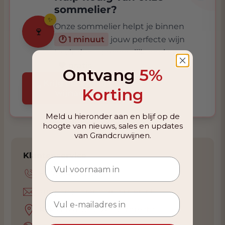
sommelier?
✨
Onze sommelier helpt je binnen
🍷
🕐 1 minuut
jouw perfecte wijn
te vinden – persoonlijk, snel en
💚 gratis
.
Ontvang
5%
Krijg persoonlijk
🍷
Korting
wijnadvies
Meld u hieronder aan en blijf op de
hoogte van nieuws, sales en updates
van Grandcruwijnen.
Klantenservice
+31786450615
support@grandcruwijnen.nl
Rijksstraatweg 24, Dordrecht