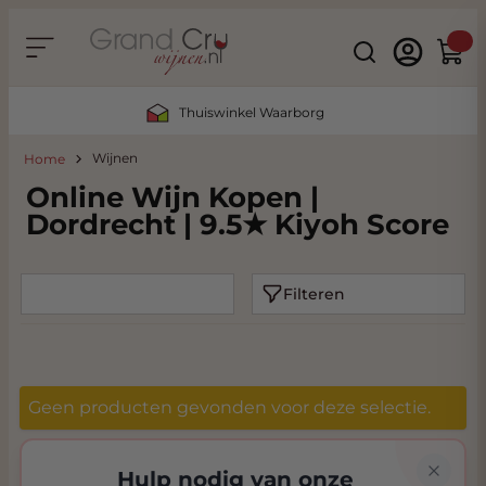
Ga naar de inhoud
Search
Winke
Thuiswinkel Waarborg
Wijnen
Home
Online Wijn Kopen |
Dordrecht | 9.5★ Kiyoh Score
Filteren
Geen producten gevonden voor deze selectie.
Hulp nodig van onze