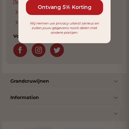
+31(0)610834396
Ontvang 5% Korting
Zakelijk
Onze klantenservice
Wij nemen uw privacy uiterst serieus en
zullen jouw gegevens nooit delen met
andere partijen.
Volg ons
Grandcruwijnen
Information