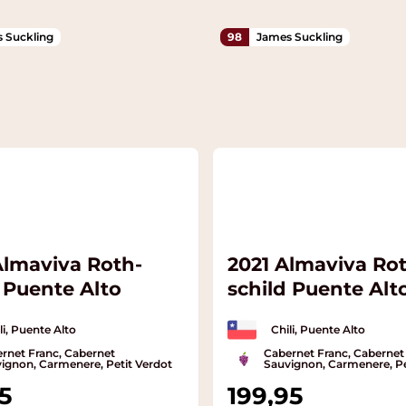
 Suckling
98
James Suckling
Almaviva Roth­
2021 Almaviva Ro
 Puente Alto
schild Puente Alt
li, Puente Alto
Chili, Puente Alto
rnet Franc, Cabernet
Cabernet Franc, Cabernet
ignon, Carmenere, Petit Verdot
Sauvignon, Carmenere, Pe
5
199,95