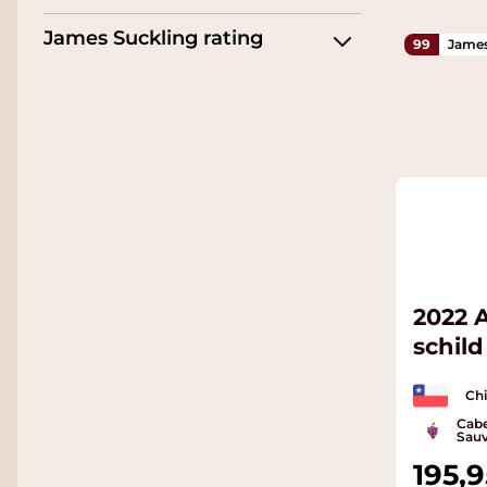
James Suckling rating
99
James
2022 
schild
Chi
Cabe
Sauv
195,9