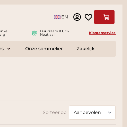
Taal
EN
Winkelwag
inkel
Duurzaam & CO2
Klantenservice
org
Neutraal
es
Onze sommelier
Zakelijk
r Delicatessen
Toggle submenu for Accessoires
Sorteer op