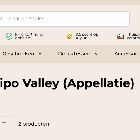
Krijg korting bij
9.5 score op
Thuisw
ophalen
KiyOh
Waarb
Geschenken
Delicatessen
Accessoir
 submenu for Wijnen
Toggle submenu for Geschenken
Toggle submenu fo
po Valley (Appellatie)
2
producten
jst