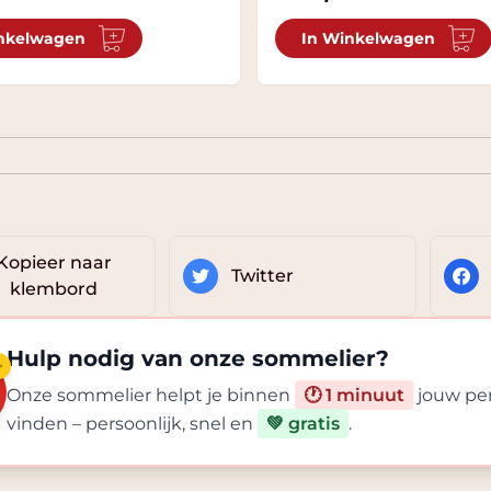
nkelwagen
In Winkelwagen
Kopieer naar
Twitter
klembord
Hulp nodig van onze sommelier?
✨
Onze sommelier helpt je binnen
🕐 1 minuut
jouw per
vinden – persoonlijk, snel en
💚 gratis
.