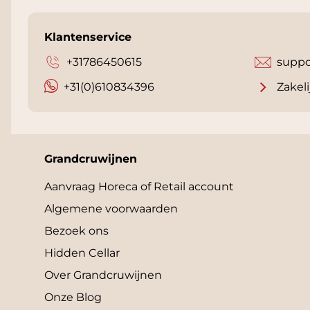
Klantenservice
+31786450615
suppo
+31(0)610834396
Zakeli
Grandcruwijnen
Aanvraag Horeca of Retail account
Algemene voorwaarden
Bezoek ons
Hidden Cellar
Over Grandcruwijnen
Onze Blog