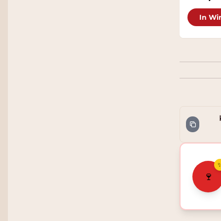
In Wi
🍷