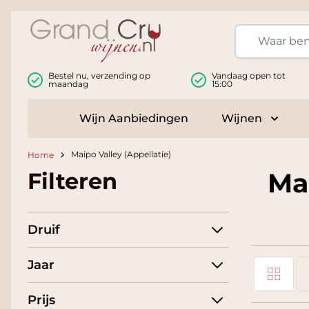
Ga naar de inhoud
Bestel nu, verzending op
Vandaag open tot
maandag
15:00
Wijn Aanbiedingen
Wijnen
Toggle
Maipo Valley (Appellatie)
Home
Mai
Filteren
Druif
Jaar
Foto-tabel
Tonen als
Li
Prijs