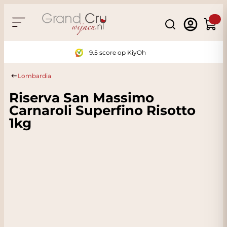
Ga naar de inhoud
Search
Winke
9.5 score op KiyOh
Lombardia
Riserva San Massimo
Carnaroli Superfino Risotto
1kg