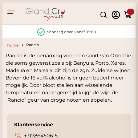
Ga naar de inhoud
Search
Winke
Vandaag open vanaf 09:00
Rancio
Home
Rancio is de benaming voor een soort van Oxidatie
die soms gewenst zoals bij: Banyuls, Porto, Xeres,
Madeira en Marsala, dit zijn de zgn. Zuiderse wijnen.
Boven de 16 vol% alcohol is er geen bederf meer
mogelijk. Door bloot stellen aan wisselende
temperaturen na langere tijd krijgt de wijn de
“Rancio” geur van droge noten en appelen.
Klantenservice
+31786450615