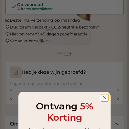
Op voorraad
31 items beschikbaar
Bestel nu, verzending op maandag
Duurzaam verpakt - CO2-neutrale bezorging
Niet tevreden? 45 dagen proefgarantie
Vegan vriendelijk
Heb je deze wijn geproefd?
Log in om je proefnotitie op te slaan.
Inloggen
Ontvang
5%
Korting
Omschrijving