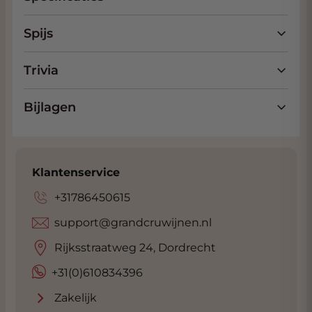
Grandcru onder Pasta en daarom voeren wij
ook deze geweldige pasta-soorten.
Spijs
Voor de MATT serie van Monograno komt
deze veerkrachtige en rijke tarwevariëteit
Trivia
het best tot zijn recht wanneer ze wordt
gekweekt in de zonnige velden van Apulië,
Bijlagen
voordat ze wordt geperfectioneerd door oe
meester-pastamakers. De Matt pasta heeft
een zomers boeket van hooi, gedroogde
kokos. De autentieke smaak doet denken
Klantenservice
aan brood, boter en bamboescheuten.
+31786450615
De Monograno MATT Pache is een feest van
support@grandcruwijnen.nl
weelde. De grootte van deze forse cilinder
vormige pasta zorgt voor een spectaculaire
Rijksstraatweg 24, Dordrecht
kookweerstand en vlezige textuur: een waar
+31(0)610834396
genot voor elke saus. De maat van de paste
vorm van de Matt Pache is perfect voor het
Zakelijk
vangen en vasthouden van sauzen op basis