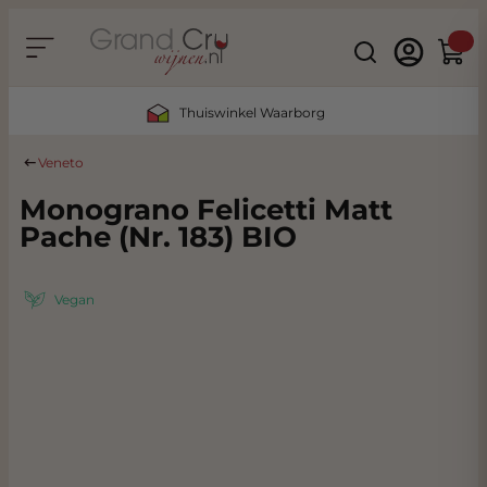
Ga naar de inhoud
Search
Winke
Thuiswinkel Waarborg
Veneto
Monograno Felicetti Matt
Pache (Nr. 183) BIO
Vegan