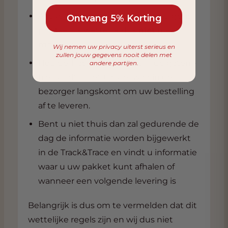
Afleveren bij buren of gewoon ergens
Ontvang 5% Korting
plaatsen is wettelijk dus
niet
meer
mogelijk.
Wij nemen uw privacy uiterst serieus en
zullen jouw gegevens nooit delen met
Hou de Track&Trace goed in de gaten -
andere partijen.
hier vindt u het tijdvak waarin de
bezorger langskomt om uw bestelling
af te leveren.
Bent u niet thuis dan zal gedurende de
dag de informatie worden bijgewerkt
in de Track&Trace en vindt u informatie
waar u uw pakket kunt afhalen of
wanneer een volgende levering is
Belangrijk is dus om te vermelden dat dit
wettelijke regels zijn en wij dus niet