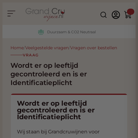
Ga naar de inhoud
Search
Winke
Duurzaam & CO2 Neutraal
Home
/
Veelgestelde vragen
/
Vragen over bestellen
VRAAG
Wordt er op leeftijd
gecontroleerd en is er
Identificatieplicht
Wordt er op leeftijd
gecontroleerd en is er
Identificatieplicht
Wij staan bij Grandcruwijnen voor