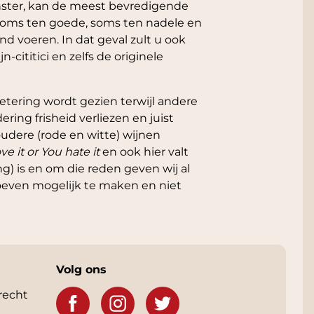
enster, kan de meest bevredigende
n. soms ten goede, soms ten nadele en
d voeren. In dat geval zult u ook
cititici en zelfs de originele
etering wordt gezien terwijl andere
ring frisheid verliezen en juist
oudere (rode en witte) wijnen
ve it or You hate it
en ook hier valt
ng) is en om die reden geven wij al
roeven mogelijk te maken en niet
Volg ons
recht