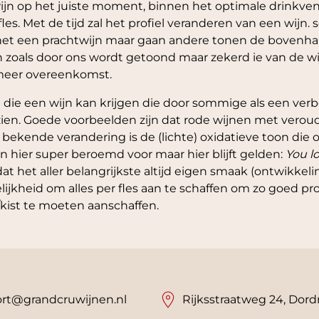
wijn op het juiste moment, binnen het optimale drinkv
fles. Met de tijd zal het profiel veranderen van een wij
t het een prachtwijn maar gaan andere tonen de bovenhan
 zoals door ons wordt getoond maar zekerd ie van de wijn-
t meer overeenkomst.
die een wijn kan krijgen die door sommige als een verb
g zien. Goede voorbeelden zijn dat rode wijnen met veroude
 bekende verandering is de (lichte) oxidatieve toon die 
 hier super beroemd voor maar hier blijft gelden:
You lo
dat het aller belangrijkste altijd eigen smaak (ontwikkeli
ijkheid om alles per fles aan te schaffen om zo goed p
/kist te moeten aanschaffen.
rt@grandcruwijnen.nl
Rijksstraatweg 24, Dord