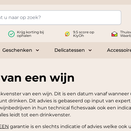
Krijg korting bij
9.5 score op
Thuis
ophalen
KiyOh
Waar
Geschenken
Delicatessen
Accessoir
 submenu for Wijnen
Toggle submenu for Geschenken
Toggle submenu fo
 van een wijn
nkvenster van een wijn. Dit is een datum vanaf wanneer 
t drinken. Dit advies is gebaseerd op input van experts
wijnbedrijven in hun technical fichesvaak ook een indic
lles leidt tot een drinkvenster.
EEN
garantie is en slechts indicatie of advies welke ook