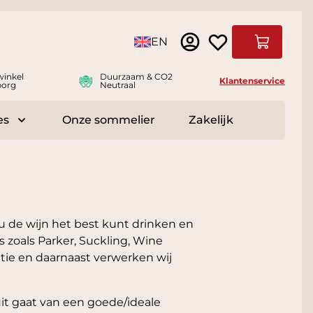
Taal
EN
Winkelwag
winkel
Duurzaam & CO2
Klantenservice
borg
Neutraal
es
Onze sommelier
Zakelijk
r Delicatessen
Toggle submenu for Accessoires
u de wijn het best kunt drinken en
 zoals Parker, Suckling, Wine
atie en daarnaast verwerken wij
 uit gaat van een goede/ideale