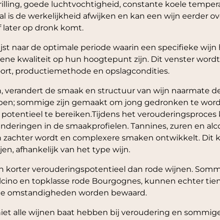
illing, goede luchtvochtigheid, constante koele temper
 is de werkelijkheid afwijken en kan een wijn eerder ov
 later op dronk komt.
ijst naar de optimale periode waarin een specifieke wij
ene kwaliteit op hun hoogtepunt zijn. Dit venster wordt
nsoort, productiemethode en opslagcondities.
, verandert de smaak en structuur van wijn naarmate de
jpen; sommige zijn gemaakt om jong gedronken te worden
e potentieel te bereiken.Tijdens het verouderingsproce
randeringen in de smaakprofielen. Tannines, zuren en alc
zachter wordt en complexere smaken ontwikkelt. Dit ka
jen, afhankelijk van het type wijn.
 korter verouderingspotentieel dan rode wijnen. Sommi
lcino en topklasse rode Bourgognes, kunnen echter tient
uiste omstandigheden worden bewaard.
niet alle wijnen baat hebben bij veroudering en sommige