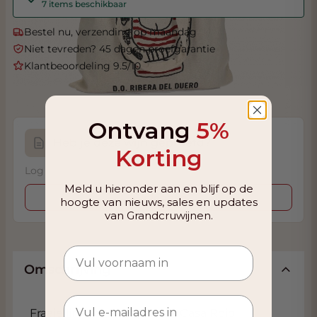
7 items beschikbaar
Bestel nu, verzending op maandag
Niet tevreden? 45 dagen proefgarantie
Klantbeoordeling 9.5/10
Ontvang
5%
Heb je deze wijn geproefd?
Korting
Log in om je proefnotitie op te slaan.
Meld u hieronder aan en blijf op de
Inloggen
hoogte van nieuws, sales en updates
van Grandcruwijnen.
Omschrijving
Fraaie linnen draagtas van Casa Rojo