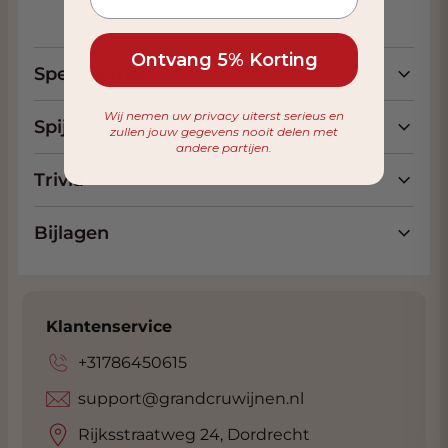
Ontvang 5% Korting
Specificaties
Wij nemen uw privacy uiterst serieus en
Spijs
zullen jouw gegevens nooit delen met
andere partijen.
Trivia
Bijlagen
Klantenservice
+31786450615
support@grandcruwijnen.nl
Rijksstraatweg 24, Dordrecht