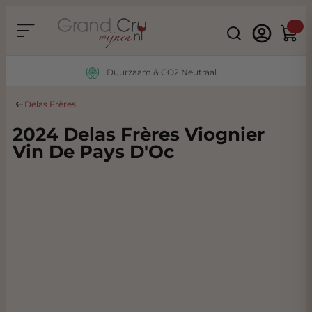
Ga naar de inhoud
Search
Winke
Duurzaam & CO2 Neutraal
Delas Frères
2024 Delas Frères Viognier
Vin De Pays D'Oc