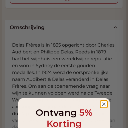
Omschrijving
Delas Frères is in 1835 opgericht door Charles
Audibert en Philippe Delas. Reeds in 1879
had het wijnhuis een wereldwijde reputatie
en won in Sydney de eerste gouden
medailles. In 1924 werd de oorspronkelijke
naam Audibert & Delas veranderd in Delas
Frères. Om aan de toenemende vraag naar
wijn te kunnen voldoen werd na de Tweede
Wereldoorlog een investering gedaan in de
aankoop van wijngaarden in Chateauneuf-
Ontvang
5%
du-Pape en Hermitage. In de zestiger jaren
van de vorige eeuw was Delas Frères een van
Korting
de meest toonaangevende wijnbedrijven in