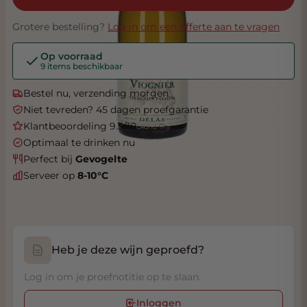
Grotere bestelling?
Log in om een offerte aan te vragen
Op voorraad
9 items beschikbaar
Bestel nu, verzending morgen
Niet tevreden? 45 dagen proefgarantie
Klantbeoordeling 9.5/10
Optimaal te drinken nu
Perfect bij
Gevogelte
Serveer op
8-10°C
Heb je deze wijn geproefd?
Log in om je proefnotitie op te slaan.
Inloggen