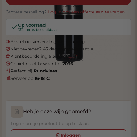
Grotere bestelling?
Log in om een offerte aan te vragen
Op voorraad
132 items beschikbaar
Bestel nu, verzending op maandag
Niet tevreden? 45 dagen proefgarantie
Klantbeoordeling 9.5/10
Geniet nu of bewaar tot
2036
Perfect bij
Rundvlees
Serveer op
16-18°C
Heb je deze wijn geproefd?
Log in om je proefnotitie op te slaan.
Inloggen