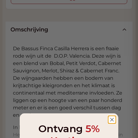
Omschrijving
De Bassus Finca Casilla Herrera is een fraaie
rode wijn uit de D.O.P. Valencia. Deze wijn is
een blend van Bobal, Petit Verdot, Cabernet
Sauvignon, Merlot, Shiraz & Cabernet Franc.
De wijngaarden hebben een bodem van
krijtachtige kleigronden en het klimaat is
continentaal met mediterrane invloeden. Ze
liggen op een hoogte van een paar honderd
meter en er is een goed verschil tussen dag
en nacht
Ontvang
5%
In het glas heeft de Bassus Finca Casilla
Herrera een intense kersenrode kleur met in