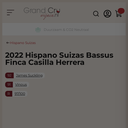
Ga naar de inhoud
Search
Winke
Duurzaam & CO2 Neutraal
Hispano Suizas
2022 Hispano Suizas Bassus
Finca Casilla Herrera
92
James Suckling
91
Vinous
R
97/100