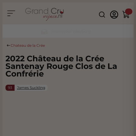
Ga naar de inhoud
Search
Winke
Duurzaam & CO2 Neutraal
Chateau de la Crée
2022 Château de la Crée
Santenay Rouge Clos de La
Confrérie
93
James Suckling