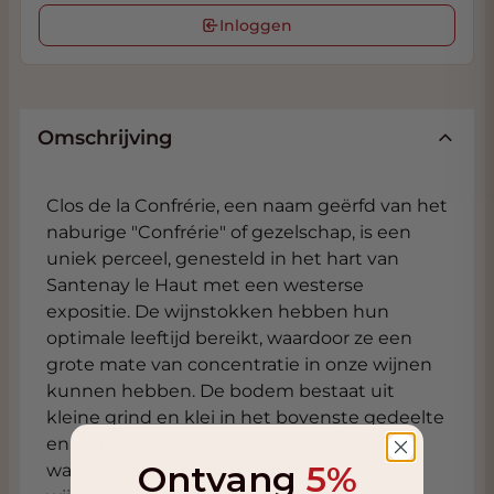
Inloggen
Omschrijving
Clos de la Confrérie, een naam geërfd van het
naburige "Confrérie" of gezelschap, is een
uniek perceel, genesteld in het hart van
Santenay le Haut met een westerse
expositie. De wijnstokken hebben hun
optimale leeftijd bereikt, waardoor ze een
grote mate van concentratie in onze wijnen
kunnen hebben. De bodem bestaat uit
kleine grind en klei in het bovenste gedeelte
en laat plaats voor meer zandgronden
Ontvang
5%
wanneer dieper wordt gegraven. De