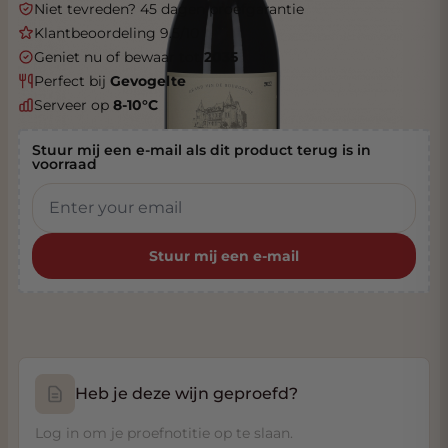
Niet tevreden? 45 dagen proefgarantie
Klantbeoordeling 9.5/10
Geniet nu of bewaar tot
2035
Perfect bij
Gevogelte
Serveer op
8-10°C
Stuur mij een e-mail als dit product terug is in
voorraad
Stuur mij een e-mail
Heb je deze wijn geproefd?
Log in om je proefnotitie op te slaan.