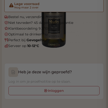
Lage voorraad
Nog maar 2 over
Bestel nu, verzending morgen
Niet tevreden? 45 dagen proefgarantie
Klantbeoordeling 9.5/10
Optimaal te drinken nu
Perfect bij
Gevogelte
Serveer op
10-12°C
Heb je deze wijn geproefd?
Log in om je proefnotitie op te slaan.
Inloggen