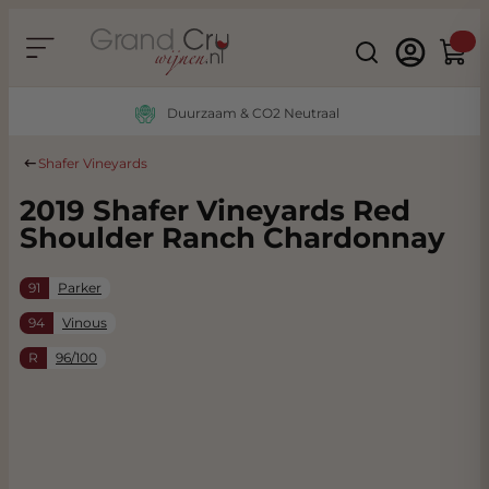
Ga naar de inhoud
Search
Winke
Duurzaam & CO2 Neutraal
Shafer Vineyards
2019 Shafer Vineyards Red
Shoulder Ranch Chardonnay
91
Parker
94
Vinous
R
96/100