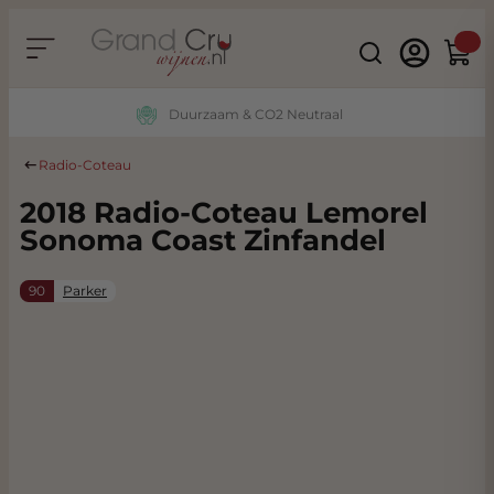
Ga naar de inhoud
Search
Winke
Duurzaam & CO2 Neutraal
Radio-Coteau
2018 Radio-Coteau Lemorel
Sonoma Coast Zinfandel
90
Parker