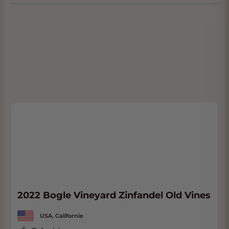
zinfandel de typische Zinfandel-neus; donker
fruit en rijpe zwarte kersen, gedroogde
vijgen, frambozen en cranberry jam. In de
mond is de wijn full-bodied en kruidig
met hints van abrikoos verrast. Verder
kruidig, bittere chocolade en kaneel - zoals
een Zinfandel moet zijn. Onderscheidend is
de mineraliteit, gedreven door hoge zuren en
structuur.
Nu is de Lemorel Estate Zinfandel, vintage
2018 "ready to rock".
2022 Bogle Vineyard Zinfandel Old Vines
USA, Californie