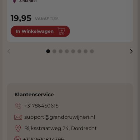
Zinfandel
19,95
VANAF
17,95
In Winkelwagen
Klantenservice
+31786450615
support@grandcruwijnen.nl
Rijksstraatweg 24, Dordrecht
+31(0)610834396