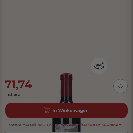
71,74
Incl. btw
In Winkelwagen
Grotere bestelling?
Log in om een offerte aan te vragen