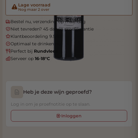
Lage voorraad
Nog maar 2 over
Bestel nu, verzending op maandag
Niet tevreden? 45 dagen proefgarantie
Klantbeoordeling 9.5/10
Optimaal te drinken nu
Perfect bij
Rundvlees
Serveer op
16-18°C
Heb je deze wijn geproefd?
Log in om je proefnotitie op te slaan.
Inloggen