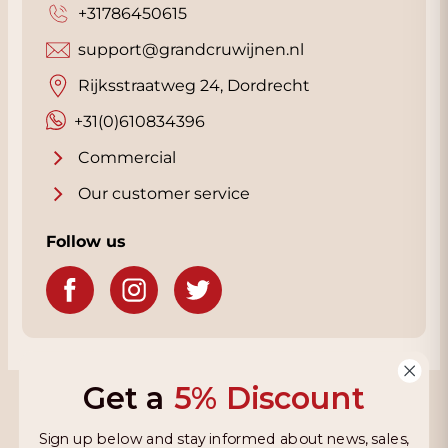
+31786450615
support@grandcruwijnen.nl
Rijksstraatweg 24, Dordrecht
+31(0)610834396
Commercial
Our customer service
Follow us
Get a
5% Discount
Grandcruwijnen
Sign up below and stay informed about news, sales,