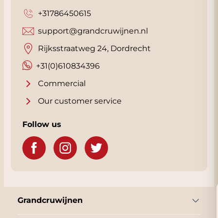
+31786450615
support@grandcruwijnen.nl
Rijksstraatweg 24, Dordrecht
+31(0)610834396
Commercial
Our customer service
Follow us
Get
Grandcruwijnen