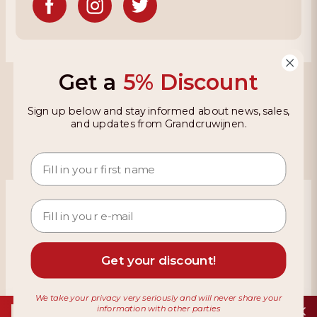
Get a
5% Discount
Grandcruwijnen
Sign up below and stay informed about news, sales,
Information
and updates from Grandcruwijnen.
Based on 4021 reviews on KiyOh
466 reviews over the last 12 months
9,2
Get your discount!
We take your privacy very seriously and will never share your
information with other parties