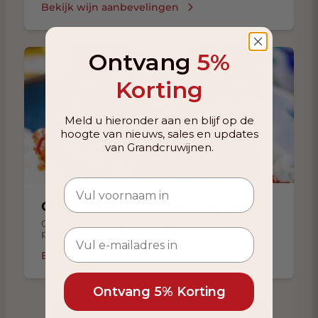
Bekijk wijn aanbevelingen
Ontvang
5%
Korting
Meld u hieronder aan en blijf op de
hoogte van nieuws, sales en updates
van Grandcruwijnen.
Crispy Tofu met Gochujang Saus
Gebakken krokante tofu geserveerd met een
pittige en zoete koreaanse gochujang saus.
Bekijk wijn aanbevelingen
Ontvang 5% Korting
Nieuw gerecht samenstellen