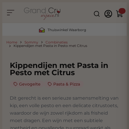
Ga naar de inhoud
Search
Winke
Thuiswinkel Waarborg
Home
Sommy
Combinaties
Kippendijen met Pasta in Pesto met Citrus
Kippendijen met Pasta in
Pesto met Citrus
Gevogelte
Pasta & Pizza
Dit gerecht is een serieuze samensmelting van
kip, een volle pesto en een delicate citrustoets,
waardoor de wijn zowel rijkdom als frisheid
moet dragen. Een wijn met een subtiele
zoetheid en opvallende zuurgraad werkt als