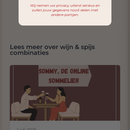
Wij nemen uw privacy uiterst serieus en
zullen jouw gegevens nooit delen met
andere partijen.
Lees meer over wijn & spijs
combinaties
1 juli 2025